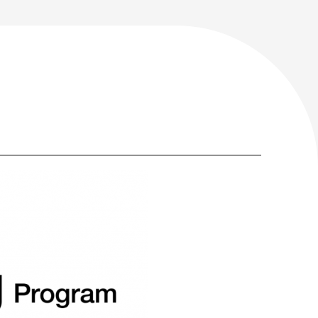
法務Ｑ＆Ａ〔第３版〕
報