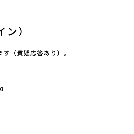
イン）
ます（質疑応答あり）。
0