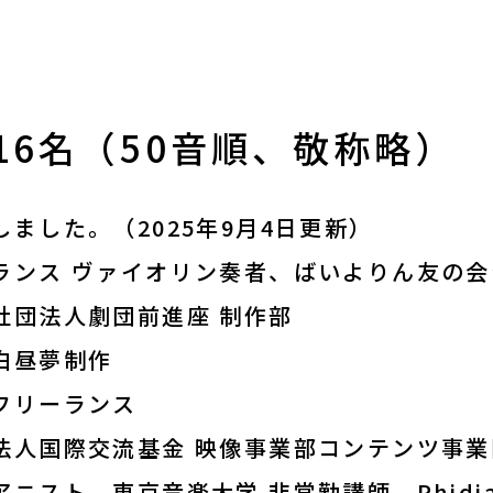
全16名（50音順、敬称略）
ました。（2025年9月4日更新）
ランス ヴァイオリン奏者、ばいよりん友の
社団法人劇団前進座 制作部
白昼夢制作
フリーランス
法人国際交流基金 映像事業部コンテンツ事業
スト、東京音楽大学 非常勤講師、Phidias