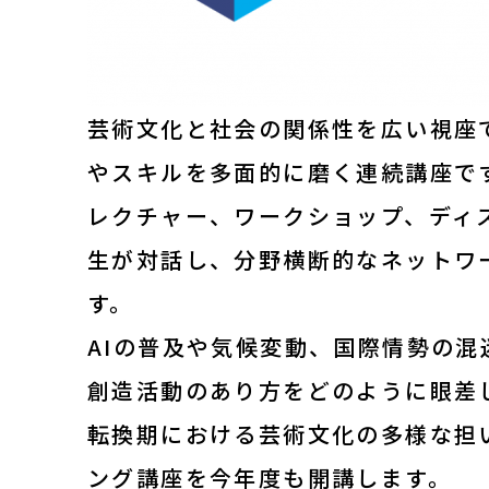
2023年度以前 過去の講座
修了生
芸術文化と社会の関係性を広い視座
やスキルを多面的に磨く連続講座で
講師陣
レクチャー、ワークショップ、ディ
生が対話し、分野横断的なネットワ
アートノトについて
す。
AIの普及や気候変動、国際情勢の
アートノトについて
創造活動のあり方をどのように眼差
転換期における芸術文化の多様な担
MESSAGE
ング講座を今年度も開講します。