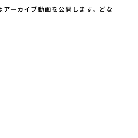
はアーカイブ動画を公開します。どな
search
note
YouTube
Peatix
LINE