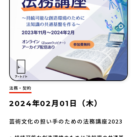
助成金情報
エンターテインメント法務Ｑ＆Ａ〔第３
版〕
活動場所情報
外部機関の相談情報
法務・契約
リンク集
2024年02月01日（木）
オリジナルツール
芸術文化の担い手のための法務講座2023
お知らせ・新着情報