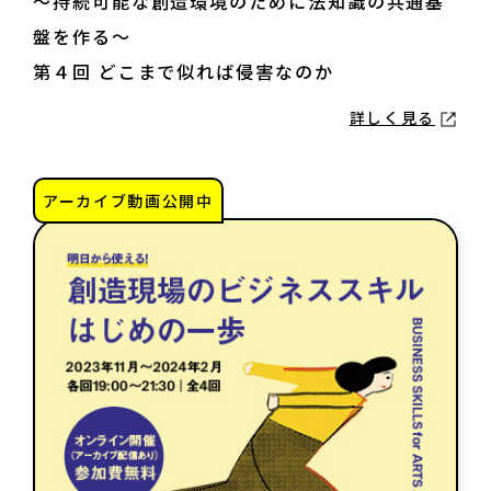
～持続可能な創造環境のために法知識の共通基
盤を作る～
お知らせ・新着情報
第４回 どこまで似れば侵害なのか
詳しく見る
アーカイブ動画公開中
アートノトについて
アートノトについて
MESSAGE
日本語