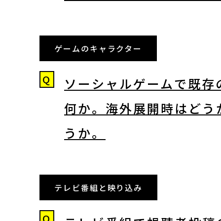
日本語
English
ゲームのキャラクター
Q
About ARTNOTO
ソーシャルゲームで既存
何か。海外展開時はどう
やさしい日本語
うか。
アートノトについて
テレビ番組と映り込み
Q