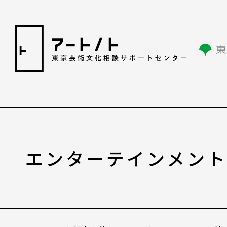
otherhelps
相談情報
エンターテインメン
相談情報
専用フォーム