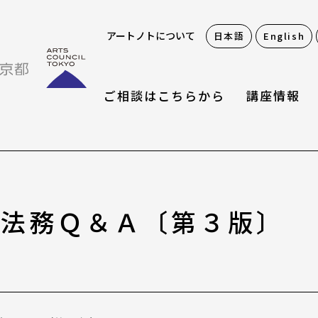
アートノトについて
日本語
English
ご相談はこちらから
講座情報
お役立ち情報
ト法務Ｑ＆Ａ〔第３版〕
アートノトお悩みお助
アワード・コンテスト