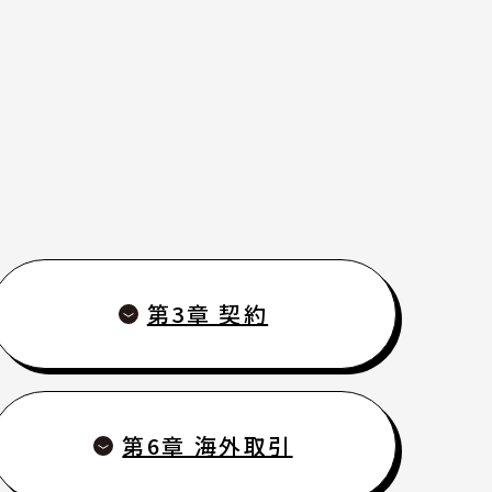
法務Ｑ＆Ａ〔第３版〕
第3章 契約
第6章 海外取引
報