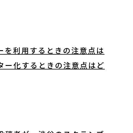
ーを利用するときの注意点は
ター化するときの注意点はど
search
note
YouTube
Peatix
LINE