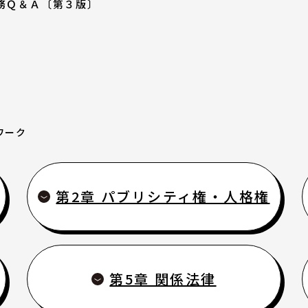
務Ｑ＆Ａ〔第３版〕
ます（相談例）
助成金情報
エンターテインメント
活動場所情報
ワーク
外部機関の相談情報
リンク集
第2章 パブリシティ権・人格権
オリジナルツール
第5章 関係法律
お知らせ・新着情