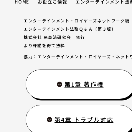
HOME
お役立ち情報
エンターテインメント法
アートのこんなご相談、お伺いしてい
エンターテインメント・ロイヤーズネットワーク編
講座情報
エンターテインメント法務Ｑ＆Ａ〔第３版〕
株式会社 民事法研究会 発行
より許諾を得て抜粋
気になる講座を探す
協力：エンターテインメント・ロイヤーズ・ネット
講座ラインアップ
第1章 著作権
公開中のアーカイブ動画
2025年度 過去の講座
第4章 トラブル対応
2024年度 過去の講座