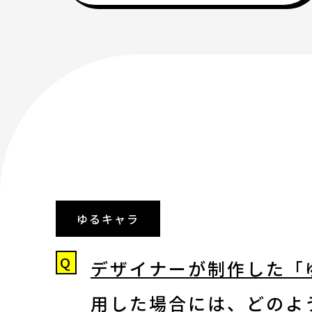
2023年度以前 過去の講座
修了生
講師陣
アートノトについて
ゆるキャラ
アートノトについて
Q
デザイナーが制作した「
MESSAGE
用した場合には、どのよ