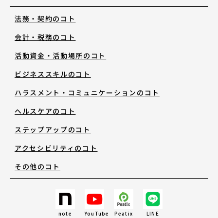
法務・契約のコト
お知らせ・新着情報
会計・税務のコト
活動資金・活動場所のコト
ビジネススキルのコト
ハラスメント・コミュニケーションのコト
アートノトについて
ヘルスケアのコト
ステップアップのコト
アートノトについて
アクセシビリティのコト
その他のコト
MESSAGE
日本語
note
YouTube
Peatix
LINE