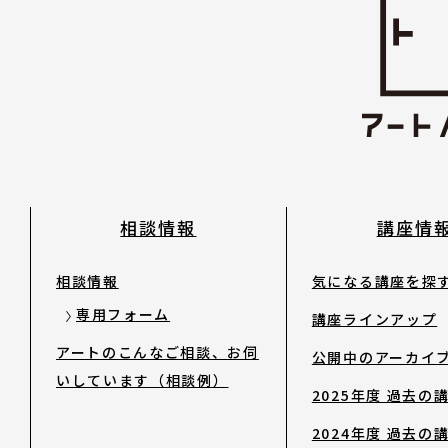
2023年度以前 過去の講座
修了生
講師陣
相談情報
講座情
アートノトについて
相談情報
気になる講座を探
専用フォーム
講座ラインアップ
アートノトについて
アートのこんなご相談、お伺
公開中のアーカイ
いしています（相談例）
2025年度 過去の
MESSAGE
2024年度 過去の