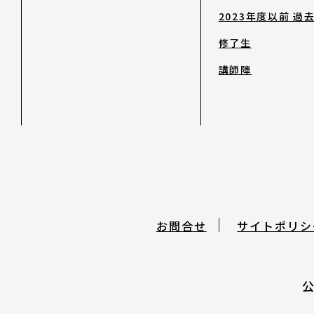
2023年度以前 過
日本語
修了生
English
講師陣
About ARTNOTO
やさしい日本語
アートノトについて
お問合せ
サイトポリシ