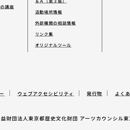
＆Ａ〔第３版〕
去の講座
活動場所情報
発行物
外部機関の相談情報
サイトマップ
リンク集
オリジナルツール
ー
ウェブアクセシビリティ
発行物
よく
公益財団法人東京都歴史文化財団
アーツカウンシル東