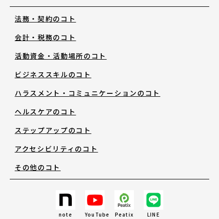
法務・契約のコト
お知らせ・新着情報
会計・税務のコト
活動資金・活動場所のコト
ビジネススキルのコト
ハラスメント・コミュニケーションのコト
アートノトについて
ヘルスケアのコト
ステップアップのコト
アートノトについて
アクセシビリティのコト
その他のコト
MESSAGE
日本語
note
YouTube
Peatix
LINE