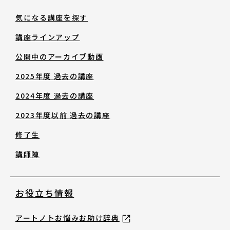
修了生
気になる講座を探す
講座ラインアップ
講師陣
公開中のアーカイブ動画
2025年度 過去の講座
2024年度 過去の講座
2023年度以前 過去の講座
お役立ち情報
修了生
講師陣
アートノトお悩みお助け辞典
お役立ち情報
アワード・コンテスト情報
アートノトお悩みお助け辞典