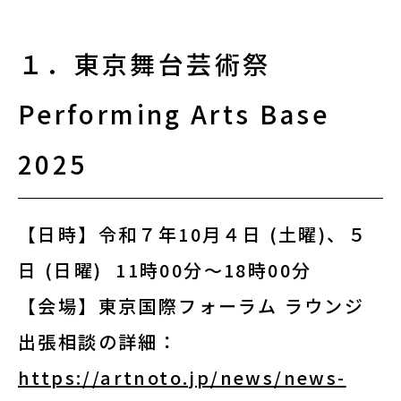
助成金情報
１．東京舞台芸術祭
エンターテインメント法務Ｑ＆Ａ〔第３
版〕
Performing Arts Base
活動場所情報
2025
外部機関の相談情報
【日時】令和７年10月４日 (土曜)、５
リンク集
日 (日曜) 11時00分～18時00分
【会場】東京国際フォーラム ラウンジ
オリジナルツール
出張相談の詳細：
https://artnoto.jp/news/news-
お知らせ・新着情報