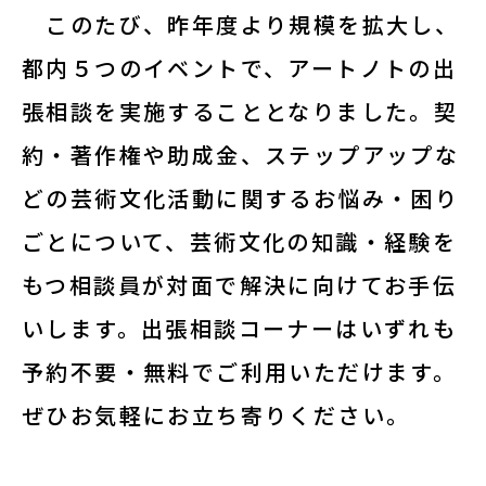
このたび、
昨年度より規模を拡大
し、
修了生
都内５つのイベント
で、
アートノトの出
講師陣
張相談を実施
することとなりました。契
約・著作権や助成金、ステップアップな
どの
芸術文化活動に関するお悩み・困り
ごと
について、
芸術文化の知識・経験を
お役立ち情報
もつ相談員が対面で解決に向けてお手伝
い
します。出張相談コーナーはいずれも
アートノトお悩みお助け辞典
予約不要・無料
でご利用いただけます。
ぜひお気軽にお立ち寄りください。
アワード・コンテスト情報