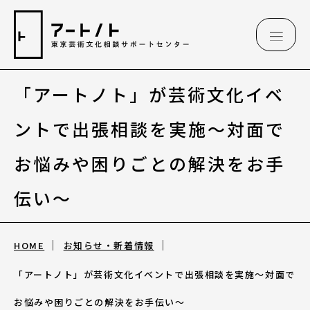
「アートノト」が芸術文化イベ
相談情報
ントで出張相談を実施～対面で
相談情報
お悩みや困りごとの解決をお手
伝い～
専用フォーム
アートのこんなご相談、お伺いしています
HOME
お知らせ・新着情報
（相談例）
「アートノト」が芸術文化イベントで出張相談を実施～対面で
お悩みや困りごとの解決をお手伝い～