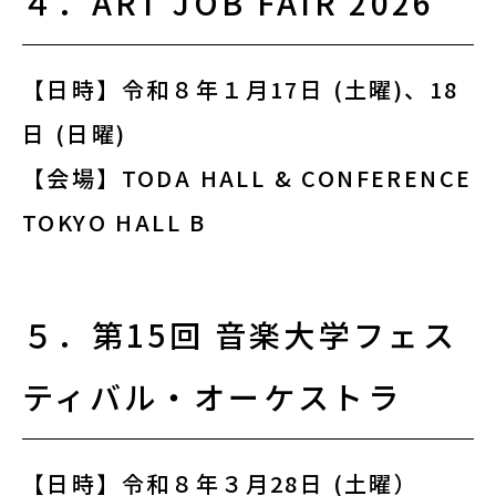
４．ART JOB FAIR 2026
サイトポリシー
よくあるご質問
【日時】令和８年１月17日 (土曜)、18
日 (日曜)
ウェブアクセシビリティ
【会場】TODA HALL & CONFERENCE
発行物
TOKYO HALL B
サイトマップ
５．第15回 音楽大学フェス
ティバル・オーケストラ
search
note
YouTube
Peatix
LINE
【日時】令和８年３月28日 (土曜）