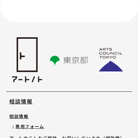
講座情報
気になる講座を探す
講座ラインアップ
公開中のアーカイブ動画
2025年度 過去の講座
相談情報
2024年度 過去の講座
相談情報
2023年度以前 過去の講座
専用フォーム
アートのこんなご相談、お伺いしています（相談例）