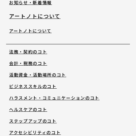
お知らせ・新着情報
アートノトについて
お知らせ・新着情報
アートノトについて
法務・契約のコト
会計・税務のコト
アートノトについて
活動資金・活動場所のコト
ビジネススキルのコト
アートノトについて
ハラスメント・コミュニケーションのコト
MESSAGE
ヘルスケアのコト
ステップアップのコト
日本語
アクセシビリティのコト