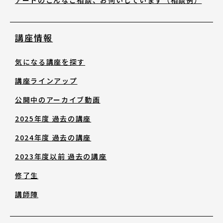
修了生
講座情報
講師陣
気になる講座を探す
講座ラインアップ
公開中のアーカイブ動画
2025年度 過去の講座
お役立ち情報
2024年度 過去の講座
2023年度以前 過去の講座
アートノトお悩みお助け辞典
修了生
アワード・コンテスト情報
講師陣