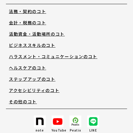
法務・契約のコト
お知らせ・新着情報
会計・税務のコト
活動資金・活動場所のコト
ビジネススキルのコト
ハラスメント・コミュニケーションのコト
アートノトについて
ヘルスケアのコト
ステップアップのコト
アートノトについて
アクセシビリティのコト
その他のコト
MESSAGE
日本語
note
YouTube
Peatix
LINE