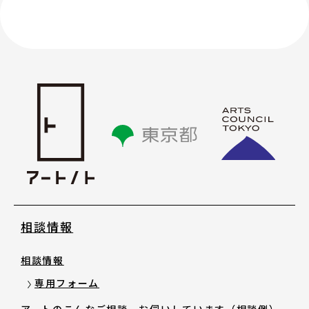
講座情報
気になる講座を探す
講座ラインアップ
公開中のアーカイブ動画
2025年度 過去の講座
相談情報
2024年度 過去の講座
相談情報
2023年度以前 過去の講座
専用フォーム
アートのこんなご相談、お伺いしています（相談例）