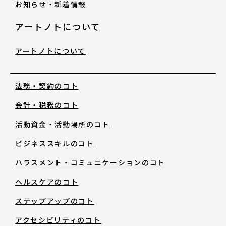
お知らせ・新着情報
アートノトについて
お知らせ・新着情報
アートノトについて
法務・契約のコト
会計・税務のコト
アートノトについて
活動資金・活動場所のコト
ビジネススキルのコト
アートノトについて
ハラスメント・コミュニケーションのコト
MESSAGE
ヘルスケアのコト
ステップアップのコト
日本語
アクセシビリティのコト