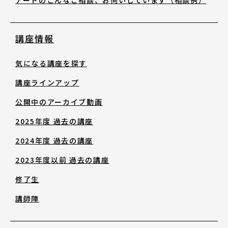
修了生
講座情報
講師陣
気になる講座を探す
講座ラインアップ
公開中のアーカイブ動画
2025年度 過去の講座
お役立ち情報
2024年度 過去の講座
2023年度以前 過去の講座
アートノトお悩みお助け辞典
修了生
アワード・コンテスト情報
講師陣