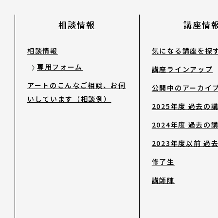
相談情報
講座情
相談情報
気になる講座を探
専用フォーム
講座ラインアップ
アートのこんなご相談、お伺
公開中のアーカイ
いしています（相談例）
2025年度 過去の
2024年度 過去の
2023年度以前 過
修了生
講師陣