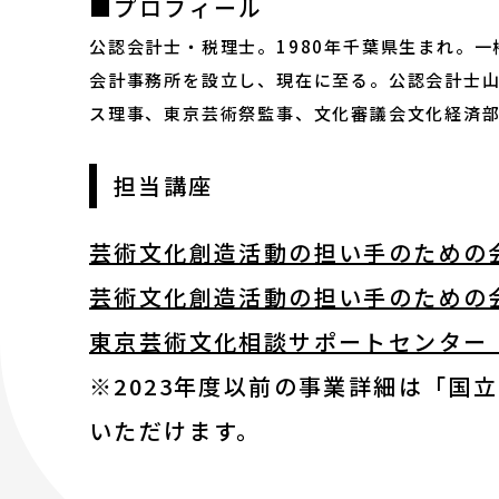
■プロフィール
2023年度以前 過去の講座
公認会計士・税理士。1980年千葉県生まれ。
会計事務所を設立し、現在に至る。公認会計士山内真
修了生
ス理事、東京芸術祭監事、文化審議会文化経済部
担当講座
講師陣
芸術文化創造活動の担い手のための会
アートノトについて
芸術文化創造活動の担い手のための会
東京芸術文化相談サポートセンター 
アートノトについて
※2023年度以前の事業詳細は「国
いただけます。
MESSAGE