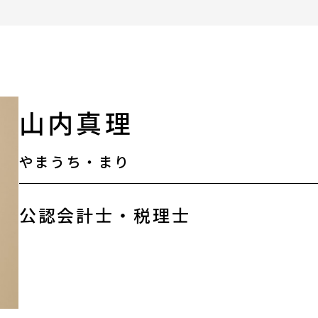
ます（相談例）
助成金情報
エンターテインメント
活動場所情報
山内真理
外部機関の相談情報
やまうち・まり
リンク集
公認会計士・税理士
オリジナルツール
お知らせ・新着情