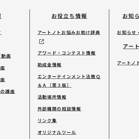
報
お役立ち情報
お知
す
アートノトお悩みお助け辞典
お知らせ
アー
アワード・コンテスト情報
ブ動画
アートノ
助成金情報
講座
エンターテインメント法務Ｑ
講座
＆Ａ〔第３版〕
去の講座
活動場所情報
外部機関の相談情報
リンク集
オリジナルツール