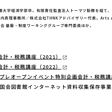
お知らせ・新着情報
一橋大学経済学部卒。有限責任監査法人トーマツ勤務を経て、
理事務所／株式会社THNKアドバイザリー代表。Arts a
会 基盤・制度ワーキンググループ専門委員ほか。
計・税務講座（2021）
お問合せ
計・税務講座（2022）
プレオープンイベント特別企画会計・税務講座
サイトポリシー
立国会図書館インターネット資料収集保存事業
よくあるご質問
ウェブアクセシビリ