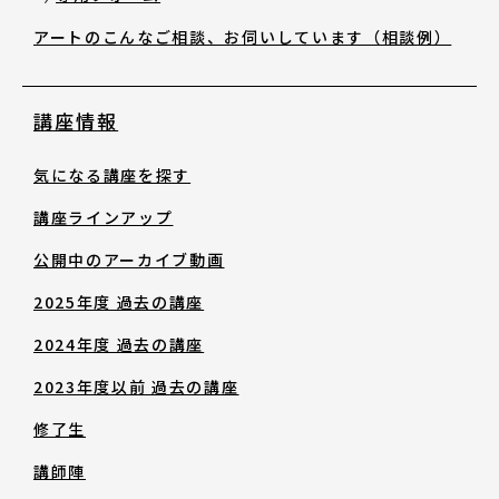
アートのこんなご相談、お伺いしています（相談例）
お知らせ・新着情報
講座情報
気になる講座を探す
講座ラインアップ
アートノトについて
公開中のアーカイブ動画
2025年度 過去の講座
アートノトについて
2024年度 過去の講座
2023年度以前 過去の講座
MESSAGE
修了生
講師陣
日本語