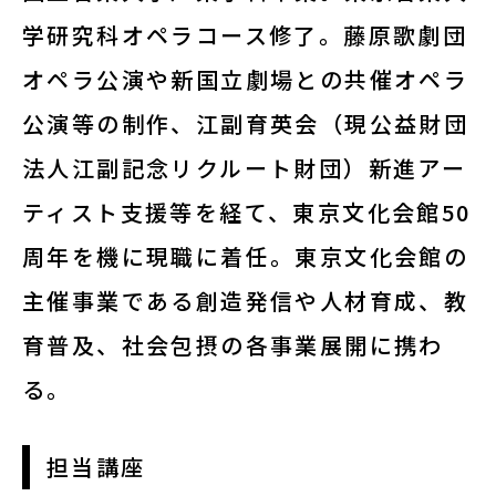
修了生
学研究科オペラコース修了。藤原歌劇団
オペラ公演や新国立劇場との共催オペラ
講師陣
公演等の制作、江副育英会（現公益財団
法人江副記念リクルート財団）新進アー
ティスト支援等を経て、東京文化会館50
周年を機に現職に着任。東京文化会館の
お役立ち情報
主催事業である創造発信や人材育成、教
育普及、社会包摂の各事業展開に携わ
アートノトお悩みお助け辞典
る。
アワード・コンテスト情報
担当講座