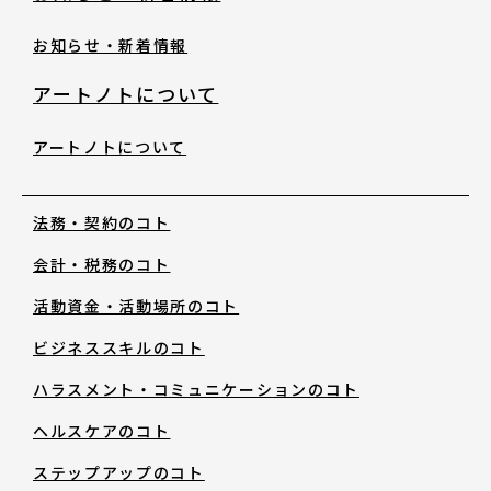
サイトポリシー
お知らせ・新着情報
よくあるご質問
アートノトについて
ウェブアクセシビリティ
アートノトについて
発行物
法務・契約のコト
会計・税務のコト
サイトマップ
活動資金・活動場所のコト
ビジネススキルのコト
search
note
YouTube
Peatix
LINE
ハラスメント・コミュニケーションのコト
ヘルスケアのコト
ステップアップのコト