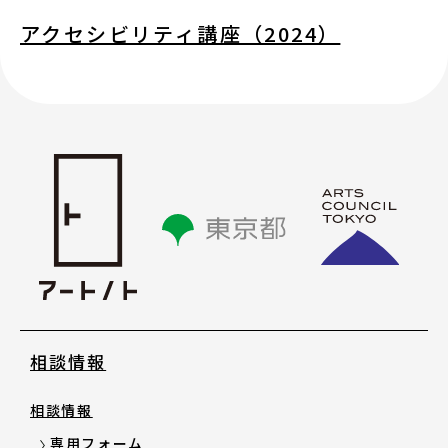
助成金情報
アクセシビリティ講座（2024）
エンターテインメント法務Ｑ＆Ａ〔第３
版〕
活動場所情報
外部機関の相談情報
リンク集
相談情報
オリジナルツール
相談情報
お知らせ・新着情報
専用フォーム