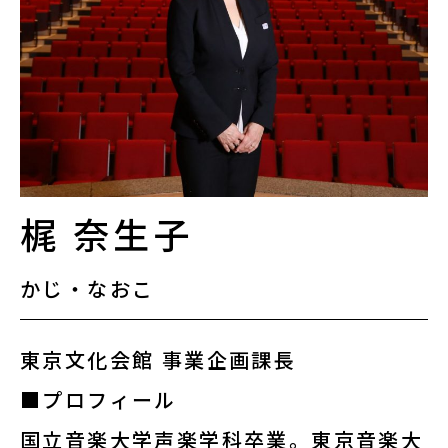
講座情報
気になる講座を探す
講座ラインアップ
公開中のアーカイブ動画
梶 奈生子
2025年度 過去の講座
かじ・なおこ
2024年度 過去の講座
東京文化会館 事業企画課長
■プロフィール
2023年度以前 過去の講座
国立音楽大学声楽学科卒業。東京音楽大