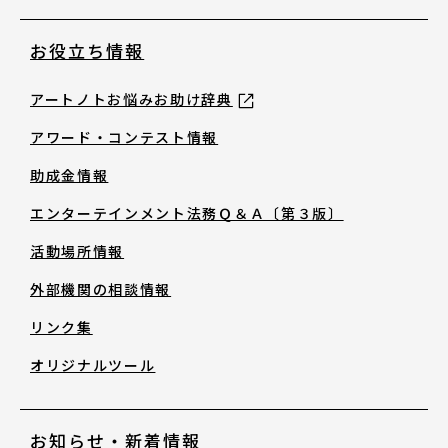
English
お役立ち情報
アートノトお悩みお助け辞典
About ARTNOTO
アワード・コンテスト情報
助成金情報
やさしい日本語
エンターテインメント法務Ｑ＆Ａ〔第３版〕
アートノトについて
活動場所情報
外部機関の相談情報
リンク集
オリジナルツール
お問合せ
お知らせ・新着情報