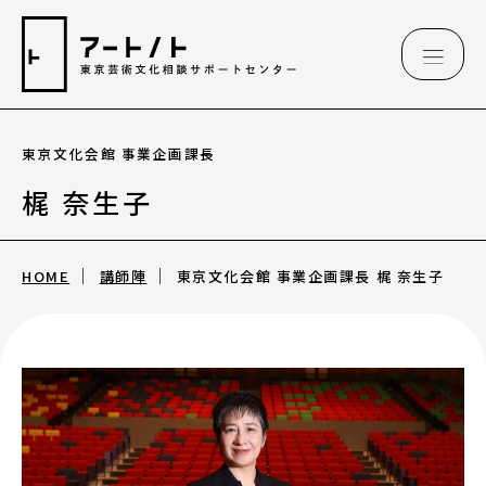
東京文化会館 事業企画課長
相談情報
梶 奈生子
相談情報
HOME
講師陣
東京文化会館 事業企画課長 梶 奈生子
専用フォーム
アートのこんなご相談、お伺いしています
（相談例）