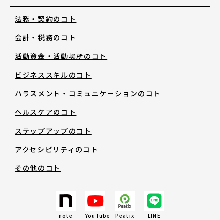
法務・契約のコト
お知らせ・新着情報
会計・税務のコト
活動資金・活動場所のコト
ビジネススキルのコト
ハラスメント・コミュニケーションのコト
アートノトについて
ヘルスケアのコト
ステップアップのコト
アートノトについて
アクセシビリティのコト
その他のコト
MESSAGE
日本語
note
YouTube
Peatix
LINE