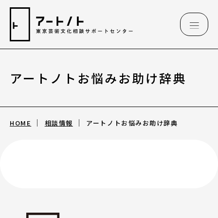
アートノトお悩みお助け辞典
相談情報
相談情報
HOME
相談情報
アートノトお悩みお助け辞典
専用フォーム
アートのこんなご相談、お伺いしています
（相談例）