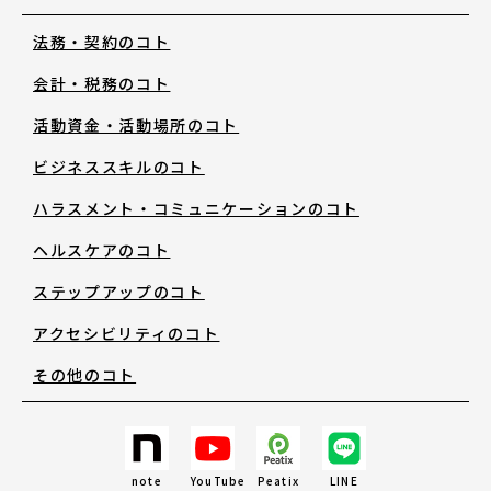
法務・契約のコト
お知らせ・新着情報
会計・税務のコト
活動資金・活動場所のコト
ビジネススキルのコト
ハラスメント・コミュニケーションのコト
アートノトについて
ヘルスケアのコト
ステップアップのコト
アートノトについて
アクセシビリティのコト
その他のコト
MESSAGE
日本語
note
YouTube
Peatix
LINE