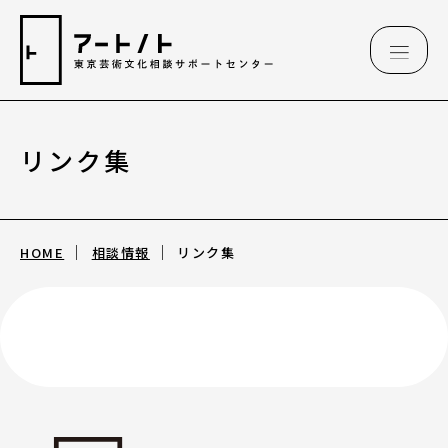
リンク集
相談情報
相談情報
HOME
相談情報
リンク集
専用フォーム
アートのこんなご相談、お伺いしています
（相談例）