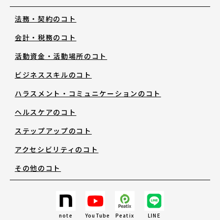
法務・契約のコト
お知らせ・新着情報
会計・税務のコト
活動資金・活動場所のコト
ビジネススキルのコト
ハラスメント・コミュニケーションのコト
アートノトについて
ヘルスケアのコト
ステップアップのコト
アートノトについて
アクセシビリティのコト
その他のコト
MESSAGE
日本語
note
YouTube
Peatix
LINE