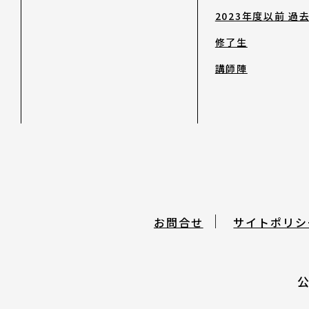
2023年度以前 過
日本語
修了生
English
講師陣
About ARTNOTO
やさしい日本語
アートノトについて
お問合せ
サイトポリシ