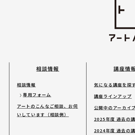
2023年度以前 過去の講座
修了生
講師陣
相談情報
講座情
アートノトについて
相談情報
気になる講座を探
専用フォーム
講座ラインアップ
アートノトについて
アートのこんなご相談、お伺
公開中のアーカイ
いしています（相談例）
2025年度 過去の
MESSAGE
2024年度 過去の