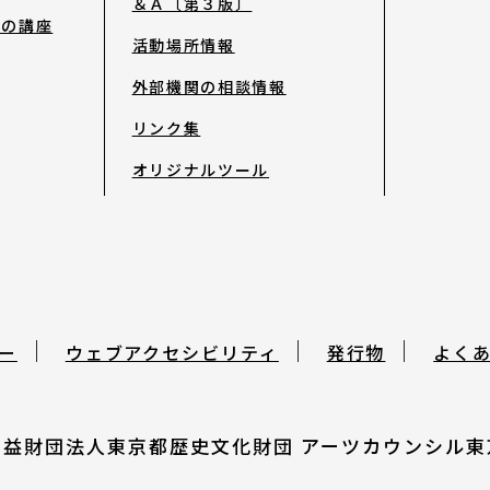
＆Ａ〔第３版〕
去の講座
活動場所情報
発行物
外部機関の相談情報
サイトマップ
リンク集
オリジナルツール
ー
ウェブアクセシビリティ
発行物
よく
公益財団法人東京都歴史文化財団
アーツカウンシル東