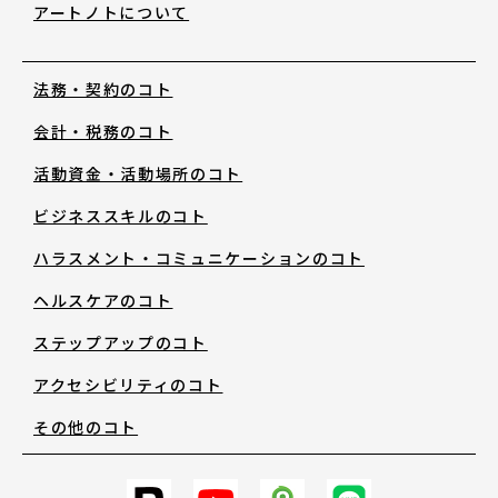
アートノトについて
お知らせ・新着情報
法務・契約のコト
会計・税務のコト
活動資金・活動場所のコト
ビジネススキルのコト
アートノトについて
ハラスメント・コミュニケーションのコト
ヘルスケアのコト
アートノトについて
ステップアップのコト
アクセシビリティのコト
MESSAGE
その他のコト
日本語