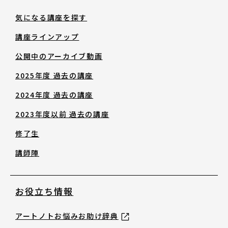
修了生
気になる講座を探す
講座ラインアップ
講師陣
公開中のアーカイブ動画
2025年度 過去の講座
2024年度 過去の講座
2023年度以前 過去の講座
お役立ち情報
修了生
講師陣
アートノトお悩みお助け辞典
お役立ち情報
アワード・コンテスト情報
アートノトお悩みお助け辞典