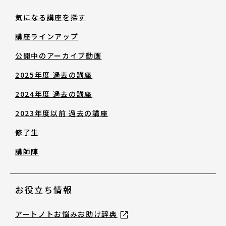
修了生
気になる講座を探す
講座ラインアップ
講師陣
公開中のアーカイブ動画
2025年度 過去の講座
2024年度 過去の講座
2023年度以前 過去の講座
お役立ち情報
修了生
講師陣
アートノトお悩みお助け辞典
お役立ち情報
アワード・コンテスト情報
アートノトお悩みお助け辞典