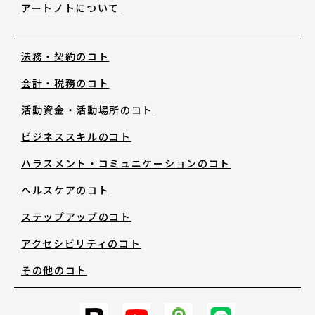
アートノトについて
お知らせ・新着情報
法務・契約のコト
会計・税務のコト
活動資金・活動場所のコト
ビジネススキルのコト
アートノトについて
ハラスメント・コミュニケーションのコト
ヘルスケアのコト
アートノトについて
ステップアップのコト
アクセシビリティのコト
MESSAGE
その他のコト
日本語