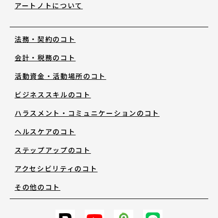
アートノトについて
お知らせ・新着情報
法務・契約のコト
会計・税務のコト
活動資金・活動場所のコト
ビジネススキルのコト
アートノトについて
ハラスメント・コミュニケーションのコト
ヘルスケアのコト
アートノトについて
ステップアップのコト
アクセシビリティのコト
MESSAGE
その他のコト
日本語