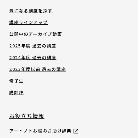
修了生
気になる講座を探す
講座ラインアップ
講師陣
公開中のアーカイブ動画
2025年度 過去の講座
2024年度 過去の講座
2023年度以前 過去の講座
お役立ち情報
修了生
講師陣
アートノトお悩みお助け辞典
お役立ち情報
アワード・コンテスト情報
アートノトお悩みお助け辞典