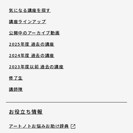
修了生
気になる講座を探す
講座ラインアップ
講師陣
公開中のアーカイブ動画
2025年度 過去の講座
2024年度 過去の講座
2023年度以前 過去の講座
お役立ち情報
修了生
講師陣
アートノトお悩みお助け辞典
お役立ち情報
アワード・コンテスト情報
アートノトお悩みお助け辞典