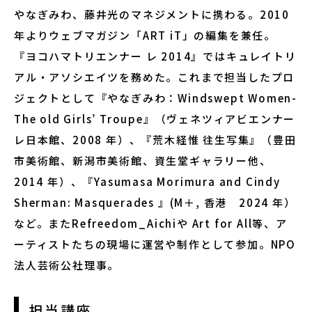
やなぎみわ、藤井光のマネジメントに携わる。2010
修了生
年よりウェブマガジン「ART iT」の編集を兼任。
『ヨコハマトリエンナー レ 2014』ではキュレイトリ
講師陣
アル・アソシエイツを務めた。これまで担当したプロ
ジェクトとして『やなぎみわ：Windswept Women-
The old Girls’ Troupe』（ヴェネツィアビエンナー
レ⽇本館、2008 年）、『荒⽊経惟 往⽣写集』（豊⽥
市美術館、新潟市美術館、資⽣堂ギャラリー他、
お役立ち情報
2014 年）、『Yasumasa Morimura and Cindy
Sherman: Masquerades 』(M＋, 香港 2024 年）
アートノトお悩みお助け辞典
など。またRefreedom_Aichiや Art for All等、ア
ーティストたちの現場に運営や制作として参加。NPO
法人芸術公社理事。
アワード・コンテスト情報
担当講座