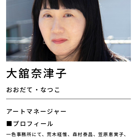
講座情報
気になる講座を探す
講座ラインアップ
公開中のアーカイブ動画
大舘奈津子
2025年度 過去の講座
おおだて・なつこ
2024年度 過去の講座
アートマネージャー
■プロフィール
2023年度以前 過去の講座
⼀⾊事務所にて、荒⽊経惟、森村泰昌、笠原恵実⼦、