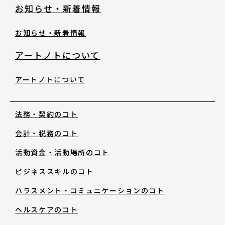
お知らせ・新着情報
サイトポリシー
お知らせ・新着情報
よくあるご質問
アートノトについて
ウェブアクセシビリティ
アートノトについて
発行物
法務・契約のコト
サイトマップ
会計・税務のコト
活動資金・活動場所のコト
ビジネススキルのコト
search
note
YouTube
Peatix
LINE
ハラスメント・コミュニケーションのコト
ヘルスケアのコト