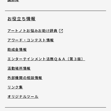
English
お役立ち情報
About ARTNOTO
アートノトお悩みお助け辞典
アワード・コンテスト情報
やさしい日本語
助成金情報
エンターテインメント法務Ｑ＆Ａ〔第３版〕
アートノトについて
活動場所情報
外部機関の相談情報
リンク集
オリジナルツール
お問合せ