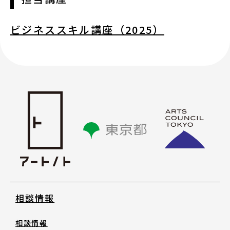
助成金情報
ビジネススキル講座（2025）
エンターテインメント法務Ｑ＆Ａ〔第３
版〕
活動場所情報
外部機関の相談情報
リンク集
オリジナルツール
相談情報
相談情報
お知らせ・新着情報