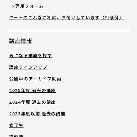
専用フォーム
お知らせ・新着情報
アートのこんなご相談、お伺いしています（相談例）
講座情報
気になる講座を探す
講座ラインアップ
アートノトについて
公開中のアーカイブ動画
アートノトについて
2025年度 過去の講座
2024年度 過去の講座
MESSAGE
2023年度以前 過去の講座
修了生
日本語
講師陣