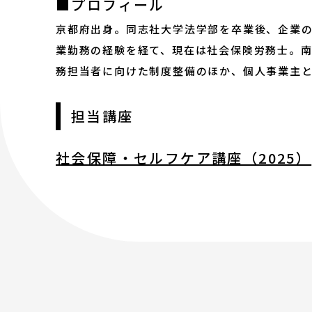
■プロフィール
2023年度以前 過去の講座
京都府出身。同志社大学法学部を卒業後、企業
業勤務の経験を経て、現在は社会保険労務士。
修了生
務担当者に向けた制度整備のほか、個人事業主
担当講座
講師陣
社会保障・セルフケア講座（2025）
アートノトについて
アートノトについて
MESSAGE