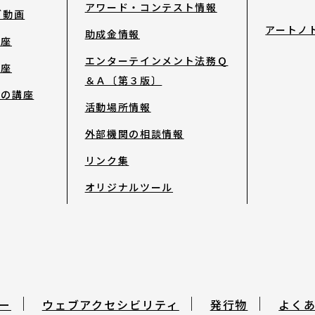
アワード・コンテスト情報
ブ動画
アートノ
助成金情報
講座
エンターテインメント法務Ｑ
講座
＆Ａ〔第３版〕
去の講座
活動場所情報
外部機関の相談情報
リンク集
オリジナルツール
ー
ウェブアクセシビリティ
発行物
よく