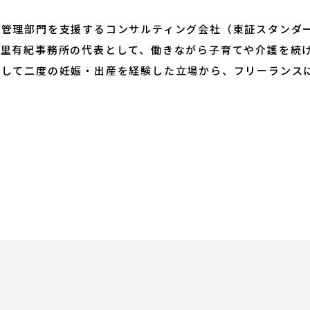
お知らせ・新着情報
の管理部門を支援するコンサルティング会社（東証スタンダ
南里有紀事務所の代表として、働きながら子育てや介護を続
として二度の妊娠・出産を経験した立場から、フリーランス
お問合せ
サイトポリシー
よくあるご質問
ウェブアクセシビリ