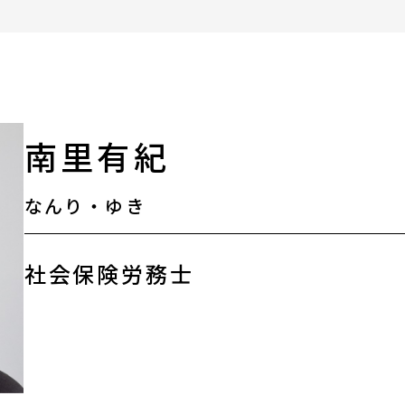
ます（相談例）
助成金情報
エンターテインメント
活動場所情報
南里有紀
外部機関の相談情報
なんり・ゆき
リンク集
社会保険労務士
オリジナルツール
お知らせ・新着情