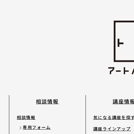
日本語
English
About ARTNOTO
やさしい日本語
アートノトについて
相談情報
講座情
相談情報
気になる講座を探
専用フォーム
講座ラインアップ