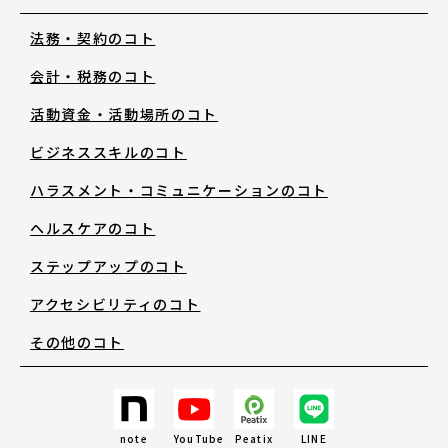
法務・契約のコト
お知らせ・新着情報
会計・税務のコト
活動資金・活動場所のコト
ビジネススキルのコト
ハラスメント・コミュニケーションのコト
アートノトについて
ヘルスケアのコト
ステップアップのコト
アートノトについて
アクセシビリティのコト
その他のコト
MESSAGE
日本語
note
YouTube
Peatix
LINE