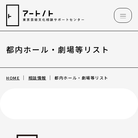
都内ホール・劇場等リスト
相談情報
相談情報
HOME
相談情報
都内ホール・劇場等リスト
専用フォーム
アートのこんなご相談、お伺いしています
（相談例）