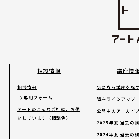
2023年度以前 過去の講座
修了生
講師陣
相談情報
講座情
アートノトについて
相談情報
気になる講座を探
専用フォーム
講座ラインアップ
アートノトについて
アートのこんなご相談、お伺
公開中のアーカイ
いしています（相談例）
2025年度 過去の
MESSAGE
2024年度 過去の