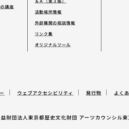
＆Ａ〔第３版〕
去の講座
活動場所情報
発行物
外部機関の相談情報
サイトマップ
リンク集
オリジナルツール
ー
ウェブアクセシビリティ
発行物
よく
公益財団法人東京都歴史文化財団
アーツカウンシル東