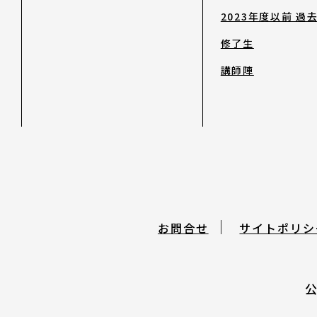
2023年度以前 過
日本語
修了生
English
講師陣
About ARTNOTO
やさしい日本語
アートノトについて
お問合せ
サイトポリシ