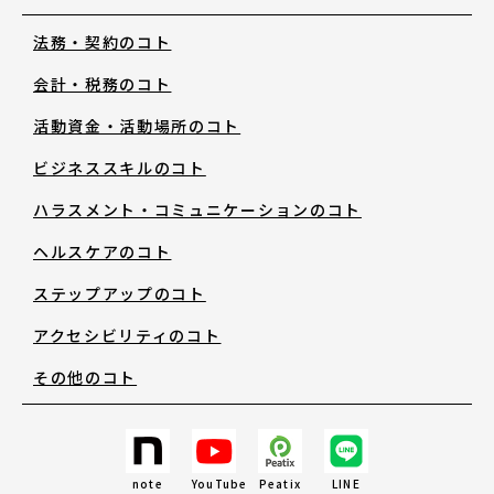
法務・契約のコト
お知らせ・新着情報
会計・税務のコト
活動資金・活動場所のコト
ビジネススキルのコト
ハラスメント・コミュニケーションのコト
アートノトについて
ヘルスケアのコト
ステップアップのコト
アートノトについて
アクセシビリティのコト
その他のコト
MESSAGE
日本語
note
YouTube
Peatix
LINE