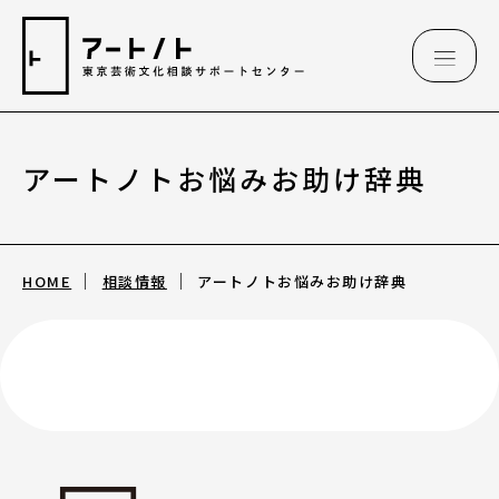
アートノトお悩みお助け辞典
相談情報
相談情報
HOME
相談情報
アートノトお悩みお助け辞典
専用フォーム
アートのこんなご相談、お伺いしています
（相談例）