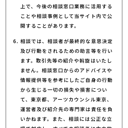
サイトポリシー
上で、今後の相談窓口業務に活用する
ことや相談事例として当サイト内で公
よくあるご質問
開することがあります。
ウェブアクセシビリティ
相談では、相談者が最終的な意思決定
及び行動をされるための助言等を行い
発行物
ます。取引先等の紹介や斡旋はいたし
ません。相談窓口からのアドバイスや
サイトマップ
情報提供等を参考にしたご自身の行動
から生じる一切の損失や損害につい
て、東京都、アーツカウンシル東京、
search
note
YouTube
Peatix
LINE
運営者及び紹介先の専門家は責任を負
いかねます。また、相談には公正な立